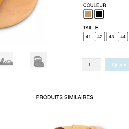
COULEUR
TAILLE
41
42
43
44
quantité
Ajouter 
de
KARPATHOS
PRODUITS SIMILAIRES