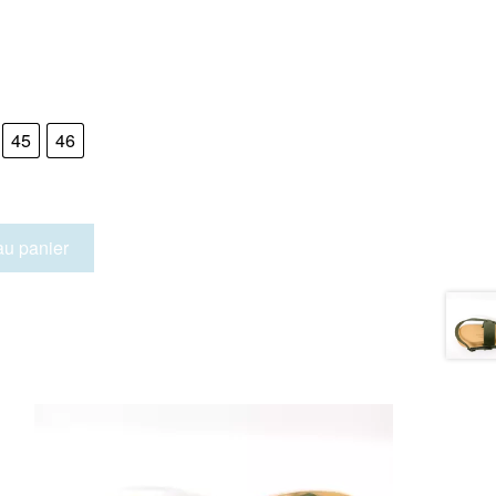
45
46
au panier