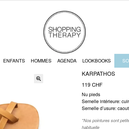
ENFANTS
HOMMES
AGENDA
LOOKBOOKS
SO
KARPATHOS
119
CHF
🔍
Nu pieds
Semelle intérieure: cuir
Semelle d’usure: caou
*Nos pointures sont peti
habituelle