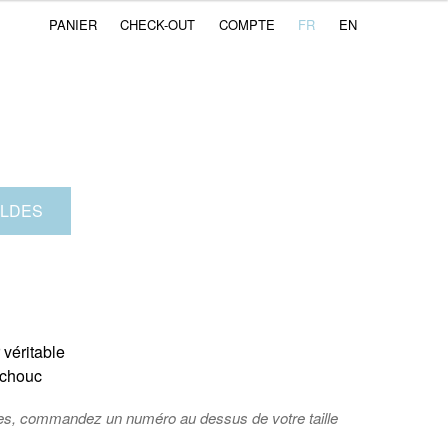
PANIER
CHECK-OUT
COMPTE
FR
EN
LDES
 véritable
tchouc
tes, commandez un numéro au dessus de votre taille