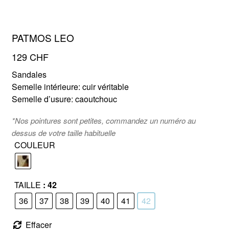
PATMOS LEO
FR
EN
129
CHF
Sandales
Semelle intérieure: cuir véritable
Semelle d’usure: caoutchouc
*Nos pointures sont petites, commandez un numéro au
dessus de votre taille habituelle
COULEUR
TAILLE
: 42
36
37
38
39
40
41
42
Effacer