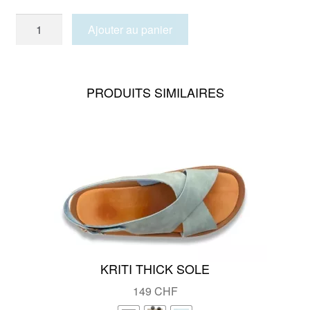
quantité
Ajouter au panier
de
PATMOS
LEO
PRODUITS SIMILAIRES
KRITI THICK SOLE
149
CHF