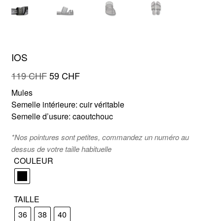
FR
EN
IOS
Le
Le
119
CHF
59
CHF
prix
prix
Mules
initial
actuel
Semelle intérieure: cuir véritable
était :
est :
Semelle d’usure: caoutchouc
119 CHF.
59 CHF.
*Nos pointures sont petites, commandez un numéro au
dessus de votre taille habituelle
COULEUR
TAILLE
36
38
40