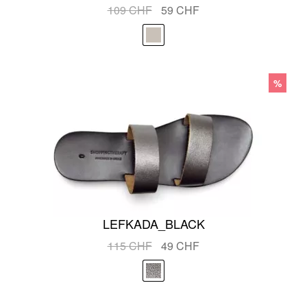
Le
Le
109
CHF
59
CHF
prix
prix
initial
actuel
était :
est :
109 CHF.
59 CHF.
%
LEFKADA_BLACK
Le
Le
115
CHF
49
CHF
prix
prix
initial
actuel
était :
est :