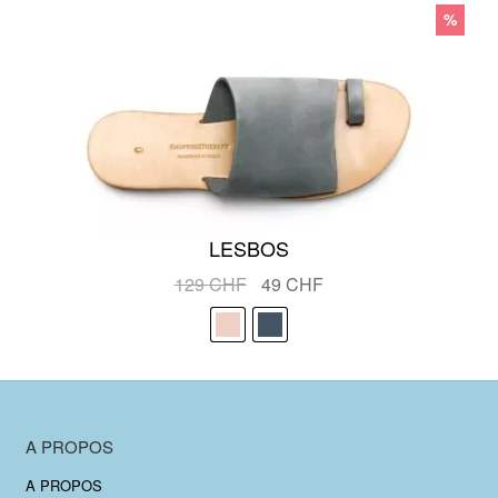
115 CHF.
49 CHF.
%
LESBOS
Le
Le
129
CHF
49
CHF
prix
prix
initial
actuel
était :
est :
129 CHF.
49 CHF.
A PROPOS
A PROPOS